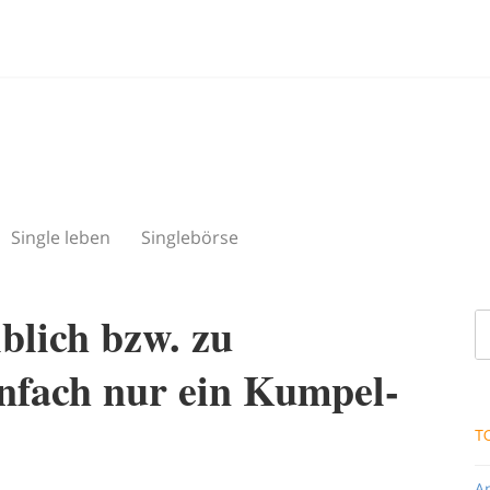
Single leben
Singlebörse
blich bzw. zu
nfach nur ein Kumpel-
T
A