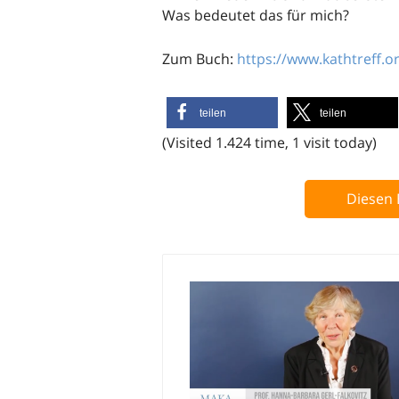
Was bedeutet das für mich?
Zum Buch:
https://www.kathtreff.o
teilen
teilen
(Visited 1.424 time, 1 visit today)
Diesen 