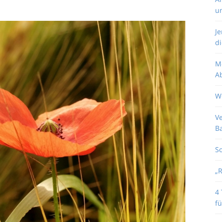
u
J
di
M
Ab
W
V
B
So
„
4 
fü