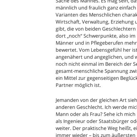
Sache des Mannes. Es mag sein, da
männlich und fraulich ganz einfach 
Varianten des Menschlichen charakter
Wirtschaft, Verwaltung, Erziehung
gibt, die von beiden Geschlechter
dort „noch“ Schwerpunkte, also im
Männer und in Pflegeberufen mehr 
bewertet. Vom Lebensgefühl her is
angenähert und angeglichen, und w
noch nicht einmal im Bereich der Se
gesamt-menschliche Spannung zwi
ein Mittel zur gegenseitigen Beglü
Partner möglich ist.
Jemanden von der gleichen Art sie
anderen Geschlecht. Ich werde mich 
Mann oder als Frau? Sehe ich mich 
als Ingenieur oder Staatsbürger o
weiter. Der praktische Weg heißt, e
immer wieder – bis zum äußersten –