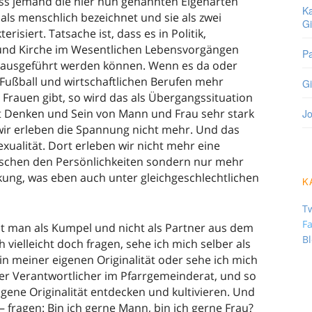
ss jemand die hier nun genannten Eigenarten
Ka
als menschlich bezeichnet und sie als zwei
Gi
isiert. Tatsache ist, dass es in Politik,
 und Kirche im Wesentlichen Lebensvorgängen
Pa
n ausgeführt werden können. Wenn es da oder
 Fußball und wirtschaftlichen Berufen mehr
Gi
Frauen gibt, so wird das als Übergangssituation
t Denken und Sein von Mann und Frau sehr stark
Jo
ir erleben die Spannung nicht mehr. Und das
xualität. Dort erleben wir nicht mehr eine
schen den Persönlichkeiten sondern nur mehr
ckung, was eben auch unter gleichgeschlechtlichen
K
Tw
F
ht man als Kumpel und nicht als Partner aus dem
B
vielleicht doch fragen, sehe ich mich selber als
in meiner eigenen Originalität oder sehe ich mich
der Verantwortlicher im Pfarrgemeinderat, und so
igene Originalität entdecken und kultivieren. Und
 fragen: Bin ich gerne Mann, bin ich gerne Frau?