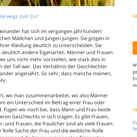
terwegs zum Du”
N
ueinander hat sich im vergangen Jahrhundert
chen Mädchen und Jungen Jungen. Sie gingen in
hrer Kleidung deutlich zu unterscheiden. Sie
 deutlich andere Eigenarten. Männer und Frauen
r uns nicht mehr vorstellen, wie stark dies in
W
n der Fall war. Das Verhältnis der Geschlechter
ge
inander angenährt. So sehr, dass manche meinen,
Ei
ehr.
m
ort, wo man zusammenarbeitet, wo also Männer
m ein Unterschied im Beitrag einer Frau oder
Fügen wir noch bei, dass Mann und Frau beide
I
ren Geschlechts in sich tragen. Es gibt Frauen,
Pa
, und Frauen, die fraulicher sind als viele Frauen.
Is
e Rolle Sache der Frau und die weibliche Rolle