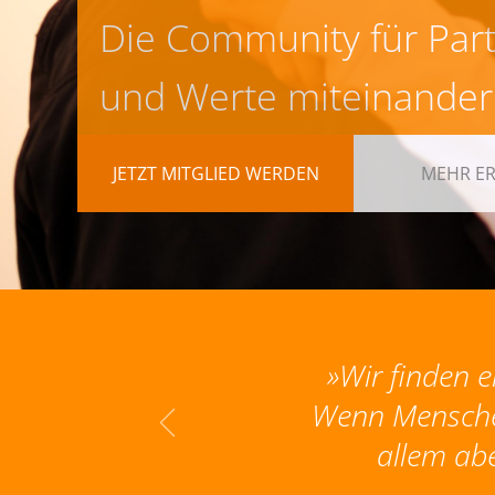
Die Community für Par
und Werte miteinander
JETZT MITGLIED WERDEN
MEHR E
ch bedanken. Durch diese
»Wir finden e
den haben. Wir wünschen
Wenn Menschen
 Seinen Segen bei der
allem abe