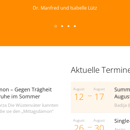
Dr. Manfred und Isabelle Lütz
Aktuelle Termin
mon – Gegen Trägheit
Summe
August
August
12
17
nruhe im Sommer
August
arza Die Wüstenväter kannten
Badija (
die sie den „Mittagsdämon“
Single
August
August
26
30
Assisi