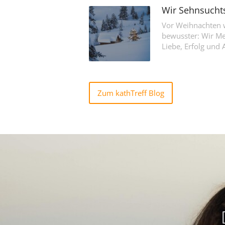
Wir Sehnsuch
Vor Weihnachten w
bewusster: Wir M
Liebe, Erfolg und 
Zum kathTreff Blog