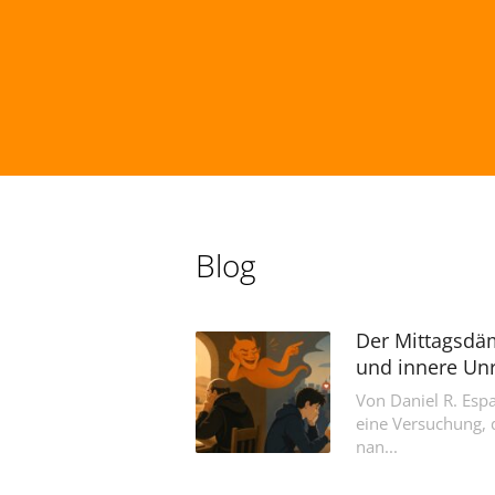
Blog
Der Mittagsdä
und innere U
Von Daniel R. Esp
eine Versuchung, 
nan...