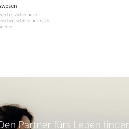
tswesen
ird es vielen noch
enschen sehnen uns nach
Anerke...
Den Partner fürs Leben finde