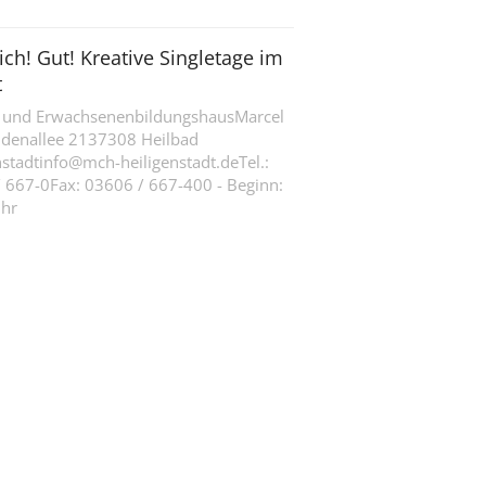
ich! Gut! Kreative Singletage im
t
 und ErwachsenenbildungshausMarcel
ndenallee 2137308 Heilbad
nstadtinfo@mch-heiligenstadt.deTel.:
 667-0Fax: 03606 / 667-400 - Beginn:
Uhr