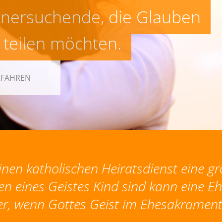
tnersuchende, die Glauben
 teilen möchten.
RFAHREN
inen katholischen Heiratsdienst eine gr
 eines Geistes Kind sind kann eine Ehe
r, wenn Gottes Geist im Ehesakrament 