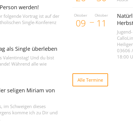
“ Person werden!
Natürl
Oktober
Oktober
r folgende Vortrag ist auf der
09
11
atholischen Single-Konferenz
Herbs
Jugend-
CalloLi
Heilige
ag als Single überleben
03606 /
18:00 
s Valentinstag! Und du bist
hande! Während alle wie
Alle Termine
er seligen Miriam von
s, im Schweigen dieses
gens komme ich zu Dir und
.