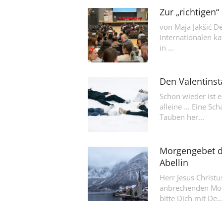
Zur „richtigen
von Maja Jakšić De
internationalen k
in ...
Den Valentinst
Schon wieder ist e
alleine … Eine Sc
Tauben her...
Morgengebet d
Abellin
Herr Jesus Christu
anbrechenden Mor
bitte Dich mit De..