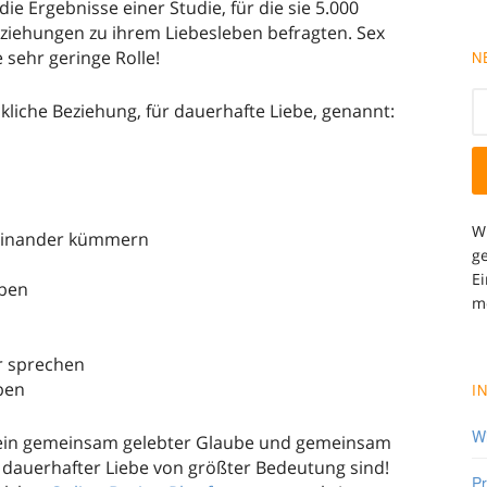
die Ergebnisse einer Studie, für die sie 5.000
eziehungen zu ihrem Liebesleben befragten. Sex
e sehr geringe Rolle!
N
kliche Beziehung, für dauerhafte Liebe, genannt:
W
meinander kümmern
ge
Ei
eben
m
r sprechen
iben
I
W
s ein gemeinsam gelebter Glaube und gemeinsam
n dauerhafter Liebe von größter Bedeutung sind!
Pr