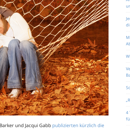
u
J
di
M
Ab
W
V
B
So
„
4 
fü
n Barker und Jacqui Gabb
publizierten kürzlich die