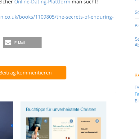
welcher
Online-Dating-Plattform
man sucht!
So
n.co.uk/books/1109805/the-secrets-of-enduring-
Br
Se
E-Mail
A
Beitrag kommentieren
K
Tw
F
B