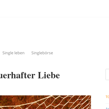
Single leben
Singlebörse
erhafter Liebe
T
A