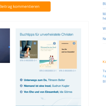
BU
Beitrag kommentieren
Ma
he
Wi
Ne
K
Tw
F
B