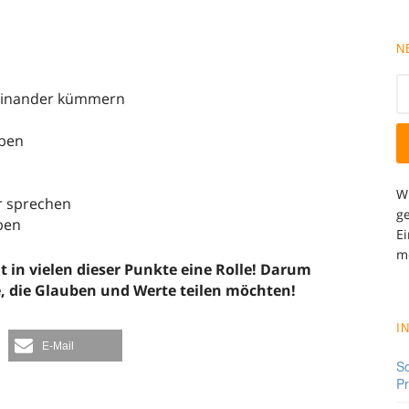
N
meinander kümmern
eben
W
r sprechen
ge
iben
Ei
m
 in vielen dieser Punkte eine Rolle! Darum
e, die Glauben und Werte teilen möchten!
I
E-Mail
So
Pr