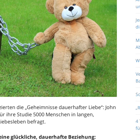
u
J
di
M
Ab
W
V
B
So
zierten die „Geheimnisse dauerhafter Liebe“: John
„
ür ihre Studie 5000 Menschen in langen,
4 
iebesleben befragt.
fü
 eine glückliche, dauerhafte Beziehung: