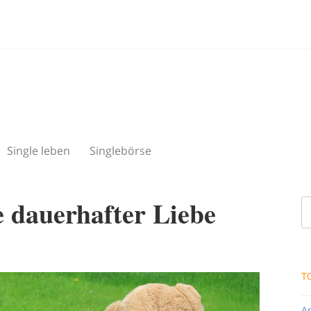
Single leben
Singlebörse
 dauerhafter Liebe
T
A