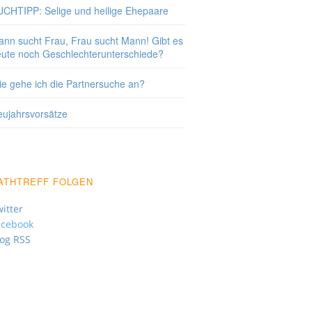
CHTIPP: Selige und heilige Ehepaare
nn sucht Frau, Frau sucht Mann! Gibt es
ute noch Geschlechterunterschiede?
e gehe ich die Partnersuche an?
ujahrsvorsätze
ATHTREFF FOLGEN
itter
acebook
log RSS