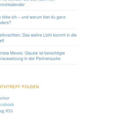
erminkalender
 ticke ich – und warum bist du ganz
nders?
ihnachten: Das wahre Licht kommt in die
lt
rista Meves: Glaube ist berechtigte
raussetzung in der Partnersuche
ATHTREFF FOLGEN
itter
acebook
log RSS