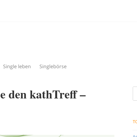
Single leben
Singlebörse
e den kathTreff –
T
A