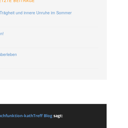
ETZTE BEITRÄGE
Trägheit und innere Unruhe im Sommer
en!
 überleben
uchfunktion-kathTreff Blog
sagt: