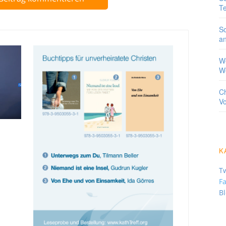
T
So
a
We
We
Ch
Vo
K
Tw
F
B