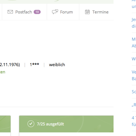
u
J
di
M
Ab
W
V
B
So
„
4 
fü