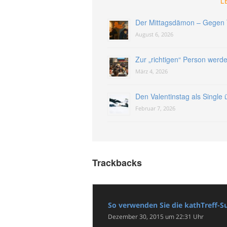
L
Der Mittagsdämon – Gegen 
August 6, 2026
Zur „richtigen“ Person werd
März 4, 2026
Den Valentinstag als Single
Februar 7, 2026
Trackbacks
So verwenden Sie die kathTreff-S
Dezember 30, 2015 um 22:31 Uhr