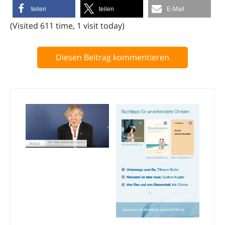
teilen
teilen
E-Mail
(Visited 611 time, 1 visit today)
Diesen Beitrag kommentieren