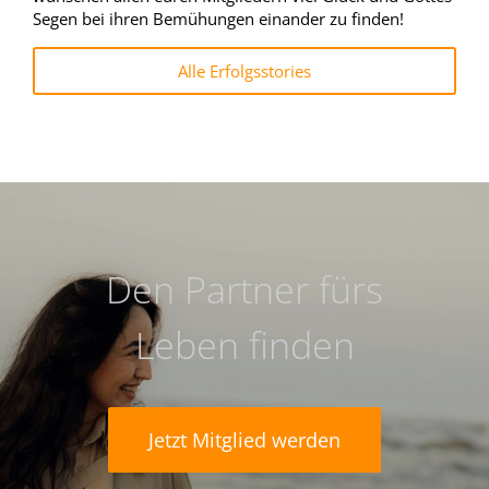
Einloggen
Segen bei ihren Bemühungen einander zu finden!
Alle Erfolgsstories
JETZT MITGLIED WERDEN
Den Partner fürs
Leben finden
Jetzt Mitglied werden